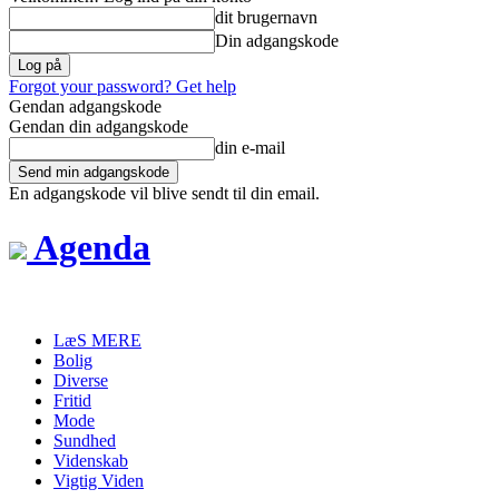
dit brugernavn
Din adgangskode
Forgot your password? Get help
Gendan adgangskode
Gendan din adgangskode
din e-mail
En adgangskode vil blive sendt til din email.
Agenda
LæS MERE
Bolig
Diverse
Fritid
Mode
Sundhed
Videnskab
Vigtig Viden